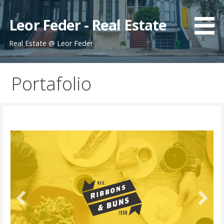
Skip
to
Leor Feder - Real Estate
content
Real Estate @ Leor Feder
Portafolio